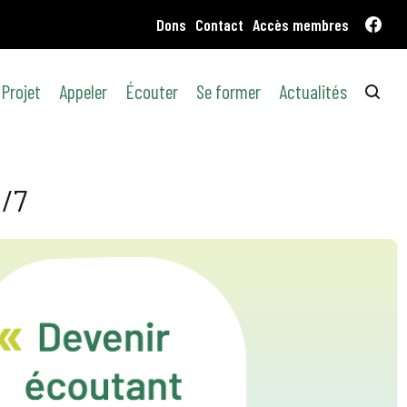
faceboo
Dons
Contact
Accès membres
Projet
Appeler
Écouter
Se former
Actualités
j/7