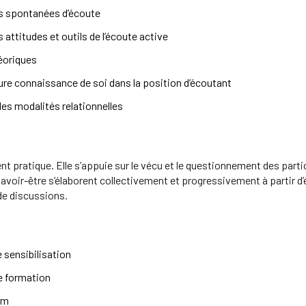
des spontanées d’écoute
s attitudes et outils de l’écoute active
héoriques
ure connaissance de soi dans la position d’écoutant
les modalités relationnelles
t pratique. Elle s’appuie sur le vécu et le questionnement des part
 savoir-être s’élaborent collectivement et progressivement à partir 
 de discussions.
 sensibilisation
e formation
um