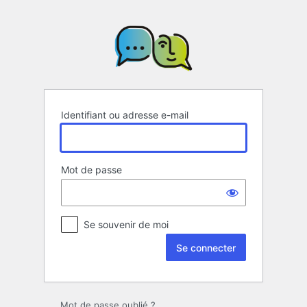
Se
connecter
Identifiant ou adresse e-mail
Mot de passe
Se souvenir de moi
Mot de passe oublié ?